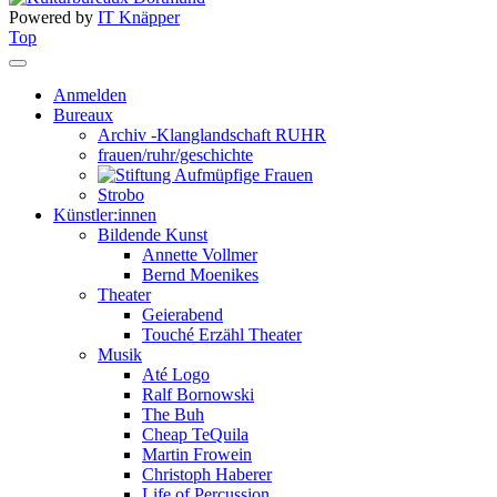
Powered by
IT Knäpper
Top
Anmelden
Bureaux
Archiv -Klanglandschaft RUHR
frauen/ruhr/geschichte
Strobo
Künstler:innen
Bildende Kunst
Annette Vollmer
Bernd Moenikes
Theater
Geierabend
Touché Erzähl Theater
Musik
Até Logo
Ralf Bornowski
The Buh
Cheap TeQuila
Martin Frowein
Christoph Haberer
Life of Percussion