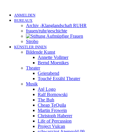
ANMELDEN
BUREAUX
Archiv -Klanglandschaft RUHR
frauen/ruhr/geschichte
Strobo
KÜNSTLER:INNEN
Bildende Kunst
Annette Vollmer
Bernd Moenikes
Theater
Geierabend
Touché Erzähl Theater
Musik
Até Logo
Ralf Bornowski
The Buh
Cheap TeQuila
Martin Frowein
Christoph Haberer
Life of Percussion
Project Vulcan
schwarz/rot Atemgold 09