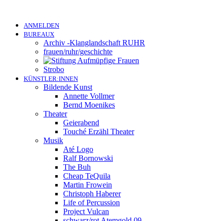
ANMELDEN
BUREAUX
Archiv -Klanglandschaft RUHR
frauen/ruhr/geschichte
Strobo
KÜNSTLER:INNEN
Bildende Kunst
Annette Vollmer
Bernd Moenikes
Theater
Geierabend
Touché Erzähl Theater
Musik
Até Logo
Ralf Bornowski
The Buh
Cheap TeQuila
Martin Frowein
Christoph Haberer
Life of Percussion
Project Vulcan
schwarz/rot Atemgold 09