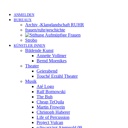
ANMELDEN
BUREAUX
Archiv -Klanglandschaft RUHR
frauen/ruhr/geschichte
Strobo
KÜNSTLER:INNEN
Bildende Kunst
Annette Vollmer
Bernd Moenikes
Theater
Geierabend
Touché Erzähl Theater
Musik
Até Logo
Ralf Bornowski
The Buh
Cheap TeQuila
Martin Frowein
Christoph Haberer
Life of Percussion
Project Vulcan
schwarz/rot Atemgold 09