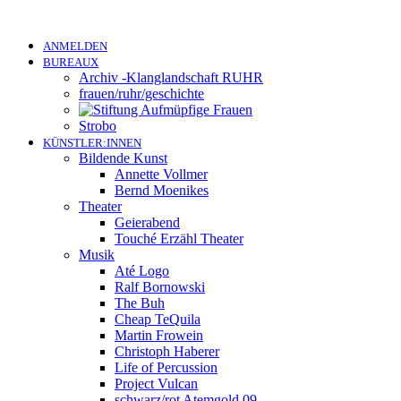
ANMELDEN
BUREAUX
Archiv -Klanglandschaft RUHR
frauen/ruhr/geschichte
Strobo
KÜNSTLER:INNEN
Bildende Kunst
Annette Vollmer
Bernd Moenikes
Theater
Geierabend
Touché Erzähl Theater
Musik
Até Logo
Ralf Bornowski
The Buh
Cheap TeQuila
Martin Frowein
Christoph Haberer
Life of Percussion
Project Vulcan
schwarz/rot Atemgold 09