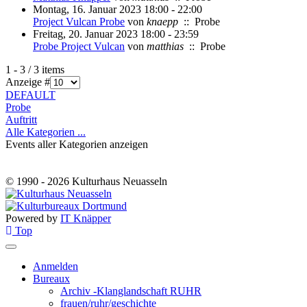
Montag, 16. Januar 2023 18:00 - 22:00
Project Vulcan Probe
von
knaepp
:: Probe
Freitag, 20. Januar 2023 18:00 - 23:59
Probe Project Vulcan
von
matthias
:: Probe
Limite der Paginierungsliste
1 - 3 / 3 items
Anzeige #
DEFAULT
Probe
Auftritt
Alle Kategorien ...
Events aller Kategorien anzeigen
© 1990 - 2026 Kulturhaus Neuasseln
Powered by
IT Knäpper
Top
Anmelden
Bureaux
Archiv -Klanglandschaft RUHR
frauen/ruhr/geschichte