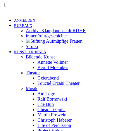
ANMELDEN
BUREAUX
Archiv -Klanglandschaft RUHR
frauen/ruhr/geschichte
Strobo
KÜNSTLER:INNEN
Bildende Kunst
Annette Vollmer
Bernd Moenikes
Theater
Geierabend
Touché Erzähl Theater
Musik
Até Logo
Ralf Bornowski
The Buh
Cheap TeQuila
Martin Frowein
Christoph Haberer
Life of Percussion
Project Vulcan