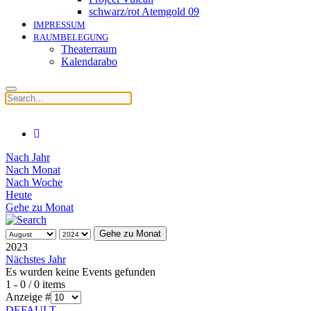
schwarz/rot Atemgold 09
IMPRESSUM
RAUMBELEGUNG
Theaterraum
Kalendarabo
Nach Jahr
Nach Monat
Nach Woche
Heute
Gehe zu Monat
Gehe zu Monat
2023
Nächstes Jahr
Es wurden keine Events gefunden
Limite der Paginierungsliste
1 - 0 / 0 items
Anzeige #
DEFAULT