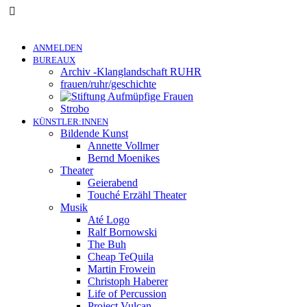
ANMELDEN
BUREAUX
Archiv -Klanglandschaft RUHR
frauen/ruhr/geschichte
Strobo
KÜNSTLER:INNEN
Bildende Kunst
Annette Vollmer
Bernd Moenikes
Theater
Geierabend
Touché Erzähl Theater
Musik
Até Logo
Ralf Bornowski
The Buh
Cheap TeQuila
Martin Frowein
Christoph Haberer
Life of Percussion
Project Vulcan